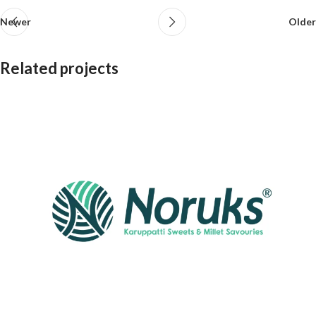
Newer
Older
Related projects
Potenti parturient parturie
Accessories